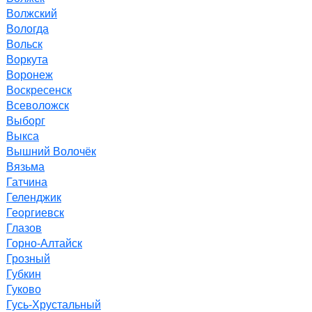
Волжский
Вологда
Вольск
Воркута
Воронеж
Воскресенск
Всеволожск
Выборг
Выкса
Вышний Волочёк
Вязьма
Гатчина
Геленджик
Георгиевск
Глазов
Горно-Алтайск
Грозный
Губкин
Гуково
Гусь-Хрустальный