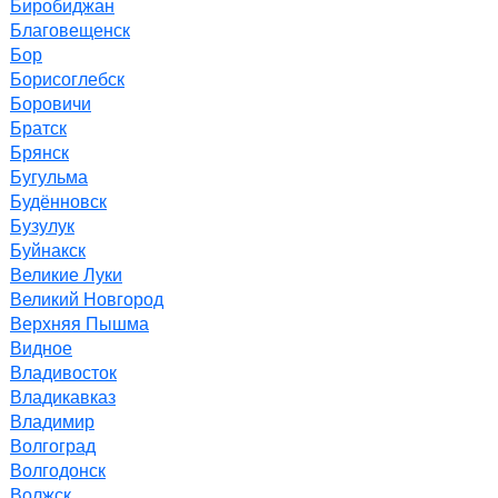
Биробиджан
Благовещенск
Бор
Борисоглебск
Боровичи
Братск
Брянск
Бугульма
Будённовск
Бузулук
Буйнакск
Великие Луки
Великий Новгород
Верхняя Пышма
Видное
Владивосток
Владикавказ
Владимир
Волгоград
Волгодонск
Волжск