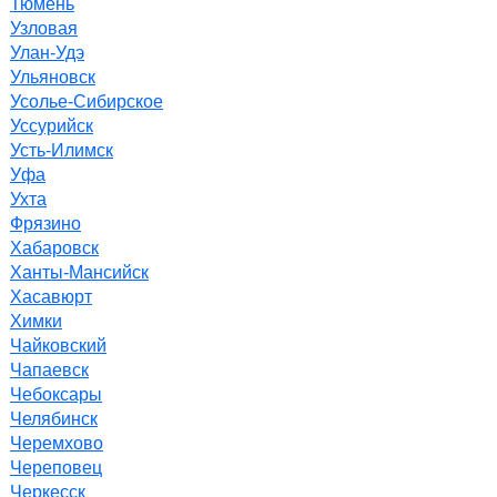
Тюмень
Узловая
Улан-Удэ
Ульяновск
Усолье-Сибирское
Уссурийск
Усть-Илимск
Уфа
Ухта
Фрязино
Хабаровск
Ханты-Мансийск
Хасавюрт
Химки
Чайковский
Чапаевск
Чебоксары
Челябинск
Черемхово
Череповец
Черкесск