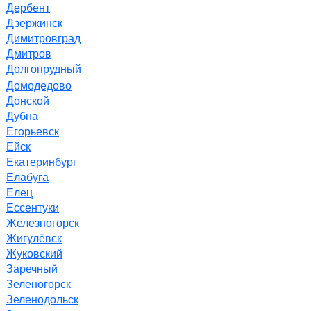
Дербент
Дзержинск
Димитровград
Дмитров
Долгопрудный
Домодедово
Донской
Дубна
Егорьевск
Ейск
Екатеринбург
Елабуга
Елец
Ессентуки
Железногорск
Жигулёвск
Жуковский
Заречный
Зеленогорск
Зеленодольск