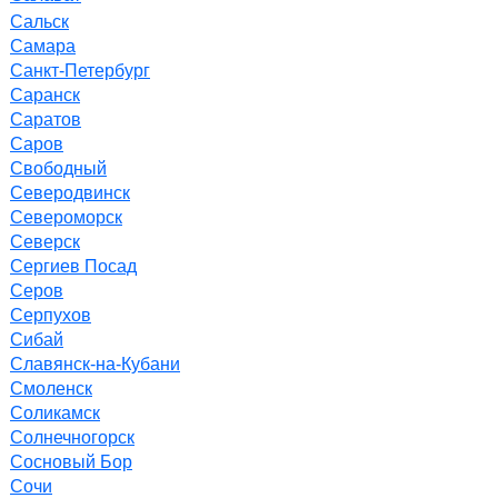
Сальск
Самара
Санкт-Петербург
Саранск
Саратов
Саров
Свободный
Северодвинск
Североморск
Северск
Сергиев Посад
Серов
Серпухов
Сибай
Славянск-на-Кубани
Смоленск
Соликамск
Солнечногорск
Сосновый Бор
Сочи