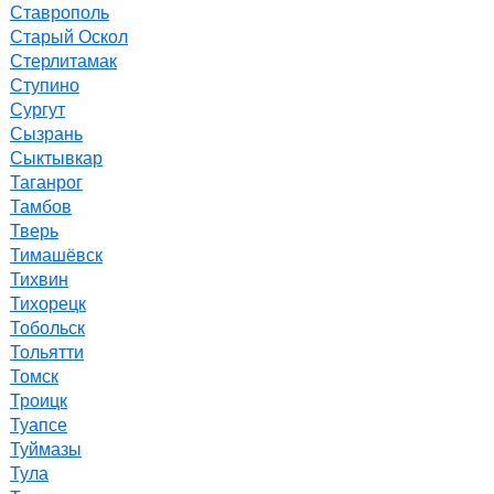
Ставрополь
Старый Оскол
Стерлитамак
Ступино
Сургут
Сызрань
Сыктывкар
Таганрог
Тамбов
Тверь
Тимашёвск
Тихвин
Тихорецк
Тобольск
Тольятти
Томск
Троицк
Туапсе
Туймазы
Тула