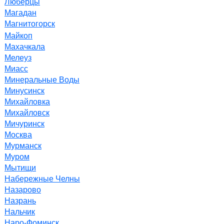
Люберцы
Магадан
Магнитогорск
Майкоп
Махачкала
Мелеуз
Миасс
Минеральные Воды
Минусинск
Михайловка
Михайловск
Мичуринск
Москва
Мурманск
Муром
Мытищи
Набережные Челны
Назарово
Назрань
Нальчик
Наро-Фоминск