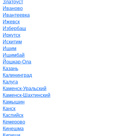
Златоуст
Иваново
Ивантеевка
Ижевск
Избербаш
Иркутск
Искитим
Ишим
Ишимбай
Йошкар-Ола
Казань
Калининград
Калуга
Каменск-Уральский
Каменск-Шахтинский
Камышин
Канск
Каспийск
Кемерово
Кинешма
Кириши