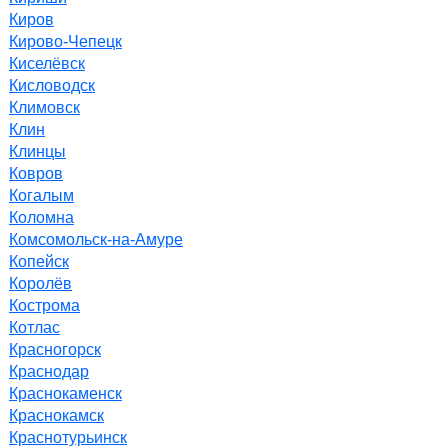
Киров
Кирово-Чепецк
Киселёвск
Кисловодск
Климовск
Клин
Клинцы
Ковров
Когалым
Коломна
Комсомольск-на-Амуре
Копейск
Королёв
Кострома
Котлас
Красногорск
Краснодар
Краснокаменск
Краснокамск
Краснотурьинск