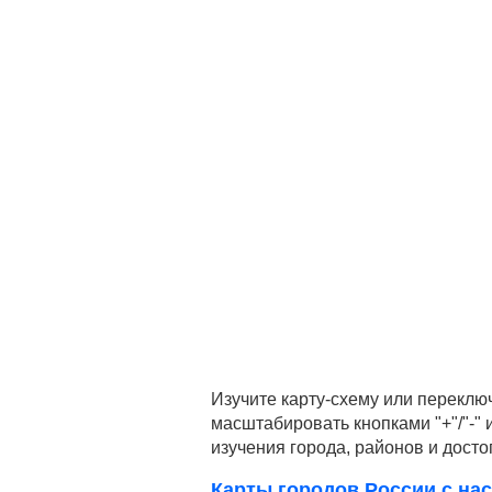
Изучите карту-схему или переклю
масштабировать кнопками "+"/"-"
изучения города, районов и дост
Карты городов России с нас