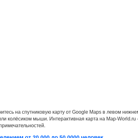
читесь на спутниковую карту от Google Maps в левом нижне
 или колёсиком мыши. Интерактивная карта на Map-World.ru
опримечательностей.
елением от 20 000 до 50 0000 человек