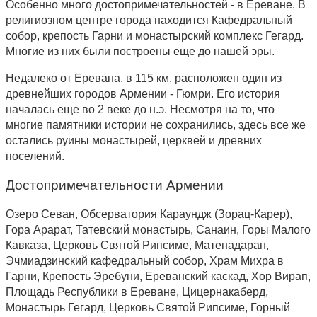
Особенно много достопримечательностей - в Ереване. В
религиозном центре города находится Кафедральный
собор, крепость Гарни и монастырский комплекс Гегард.
Многие из них были построены еще до нашей эры.
Недалеко от Еревана, в 115 км, расположен один из
древнейших городов Армении - Гюмри. Его история
началась еще во 2 веке до н.э. Несмотря на то, что
многие памятники истории не сохранились, здесь все же
остались руины монастырей, церквей и древних
поселений.
Достопримечательности Армении
Озеро Севан, Обсерватория Караундж (Зорац-Карер),
Гора Арарат, Татевский монастырь, Санаин, Горы Малого
Кавказа, Церковь Святой Рипсиме, Матенадаран,
Эчмиадзинский кафедральный собор, Храм Михра в
Гарни, Крепость Эребуни, Ереванский каскад, Хор Вирап,
Площадь Республики в Ереване, Цицернакаберд,
Монастырь Гегард, Церковь Святой Рипсиме, Горный