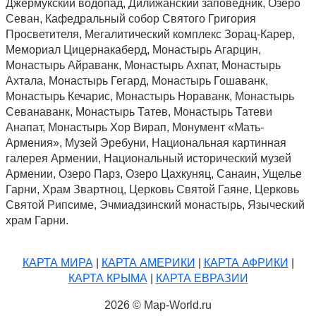
Джермукский водопад, Дилижанский заповедник, Озеро
Севан, Кафедральный собор Святого Григория
Просветителя, Мегалитический комплекс Зорац-Карер,
Мемориал Цицернакаберд, Монастырь Агарцин,
Монастырь Айраванк, Монастырь Ахпат, Монастырь
Ахтала, Монастырь Гегард, Монастырь Гошаванк,
Монастырь Кечарис, Монастырь Нораванк, Монастырь
Севанаванк, Монастырь Татев, Монастырь Татеви
Анапат, Монастырь Хор Вирап, Монумент «Мать-
Армения», Музей Эребуни, Национальная картинная
галерея Армении, Национальный исторический музей
Армении, Озеро Парз, Озеро Цахкуняц, Санаин, Ущелье
Гарни, Храм Звартноц, Церковь Святой Гаяне, Церковь
Святой Рипсиме, Эчмиадзинский монастырь, Языческий
храм Гарни.
КАРТА МИРА
|
КАРТА АМЕРИКИ
|
КАРТА АФРИКИ
|
КАРТА КРЫМА
|
КАРТА ЕВРАЗИИ
2026 © Map-World.ru