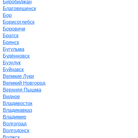
Биробиджан
Благовещенск
Бор
Борисоглебск
Боровичи
Братск
Брянск
Бугульма
Будённовск
Бузулук
Буйнакск
Великие Луки
Великий Новгород
Верхняя Пышма
Видное
Владивосток
Владикавказ
Владимир
Волгоград
Волгодонск
Волжск