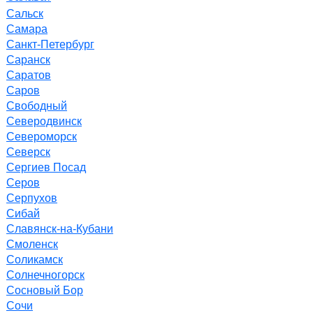
Сальск
Самара
Санкт-Петербург
Саранск
Саратов
Саров
Свободный
Северодвинск
Североморск
Северск
Сергиев Посад
Серов
Серпухов
Сибай
Славянск-на-Кубани
Смоленск
Соликамск
Солнечногорск
Сосновый Бор
Сочи