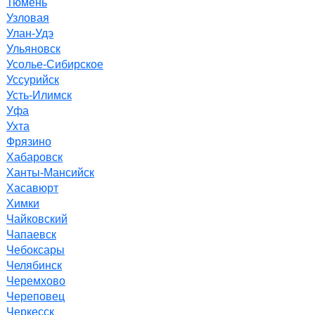
Тюмень
Узловая
Улан-Удэ
Ульяновск
Усолье-Сибирское
Уссурийск
Усть-Илимск
Уфа
Ухта
Фрязино
Хабаровск
Ханты-Мансийск
Хасавюрт
Химки
Чайковский
Чапаевск
Чебоксары
Челябинск
Черемхово
Череповец
Черкесск