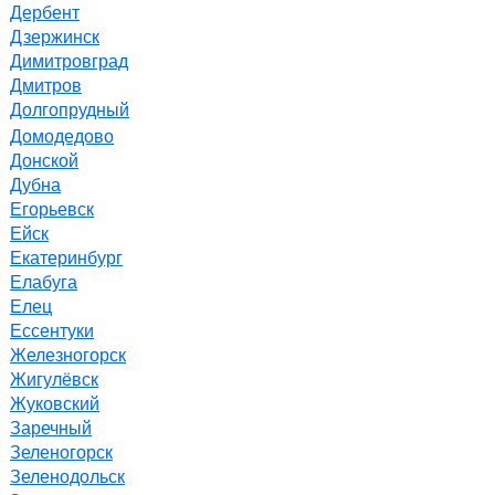
Дербент
Дзержинск
Димитровград
Дмитров
Долгопрудный
Домодедово
Донской
Дубна
Егорьевск
Ейск
Екатеринбург
Елабуга
Елец
Ессентуки
Железногорск
Жигулёвск
Жуковский
Заречный
Зеленогорск
Зеленодольск