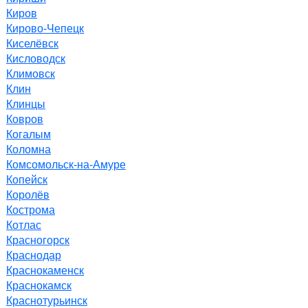
Киров
Кирово-Чепецк
Киселёвск
Кисловодск
Климовск
Клин
Клинцы
Ковров
Когалым
Коломна
Комсомольск-на-Амуре
Копейск
Королёв
Кострома
Котлас
Красногорск
Краснодар
Краснокаменск
Краснокамск
Краснотурьинск