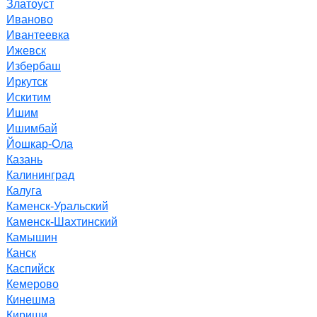
Златоуст
Иваново
Ивантеевка
Ижевск
Избербаш
Иркутск
Искитим
Ишим
Ишимбай
Йошкар-Ола
Казань
Калининград
Калуга
Каменск-Уральский
Каменск-Шахтинский
Камышин
Канск
Каспийск
Кемерово
Кинешма
Кириши