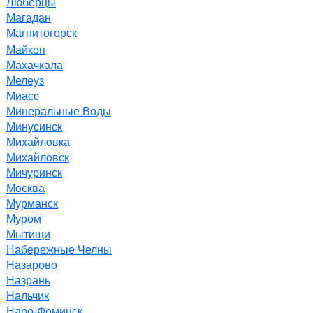
Люберцы
Магадан
Магнитогорск
Майкоп
Махачкала
Мелеуз
Миасс
Минеральные Воды
Минусинск
Михайловка
Михайловск
Мичуринск
Москва
Мурманск
Муром
Мытищи
Набережные Челны
Назарово
Назрань
Нальчик
Наро-Фоминск