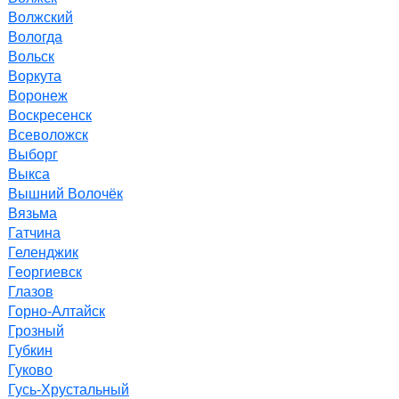
Волжский
Вологда
Вольск
Воркута
Воронеж
Воскресенск
Всеволожск
Выборг
Выкса
Вышний Волочёк
Вязьма
Гатчина
Геленджик
Георгиевск
Глазов
Горно-Алтайск
Грозный
Губкин
Гуково
Гусь-Хрустальный