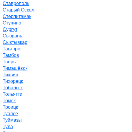
Ставрополь
Старый Оскол
Стерлитамак
Ступино
Сургут
Сызрань
Сыктывкар
Таганрог
Тамбов
Тверь
Тимашёвск
Тихвин
Тихорецк
Тобольск
Тольятти
Томск
Троицк
Туапсе
Туймазы
Тула