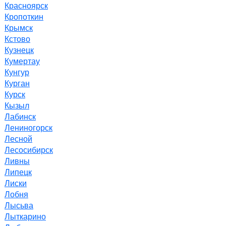
Красноярск
Кропоткин
Крымск
Кстово
Кузнецк
Кумертау
Кунгур
Курган
Курск
Кызыл
Лабинск
Лениногорск
Лесной
Лесосибирск
Ливны
Липецк
Лиски
Лобня
Лысьва
Лыткарино