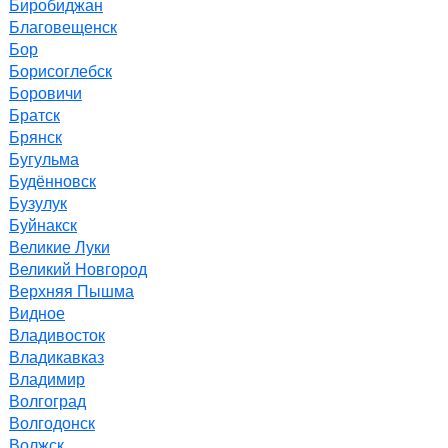
Биробиджан
Благовещенск
Бор
Борисоглебск
Боровичи
Братск
Брянск
Бугульма
Будённовск
Бузулук
Буйнакск
Великие Луки
Великий Новгород
Верхняя Пышма
Видное
Владивосток
Владикавказ
Владимир
Волгоград
Волгодонск
Волжск