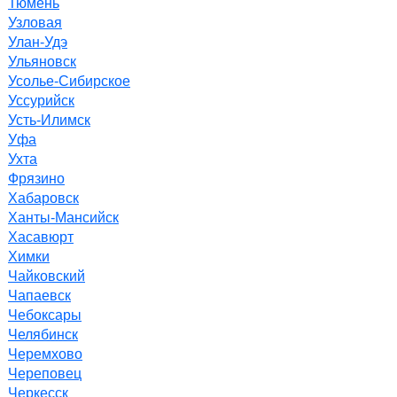
Тюмень
Узловая
Улан-Удэ
Ульяновск
Усолье-Сибирское
Уссурийск
Усть-Илимск
Уфа
Ухта
Фрязино
Хабаровск
Ханты-Мансийск
Хасавюрт
Химки
Чайковский
Чапаевск
Чебоксары
Челябинск
Черемхово
Череповец
Черкесск