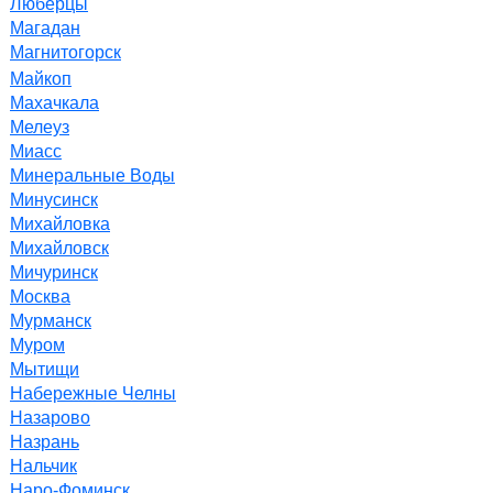
Люберцы
Магадан
Магнитогорск
Майкоп
Махачкала
Мелеуз
Миасс
Минеральные Воды
Минусинск
Михайловка
Михайловск
Мичуринск
Москва
Мурманск
Муром
Мытищи
Набережные Челны
Назарово
Назрань
Нальчик
Наро-Фоминск