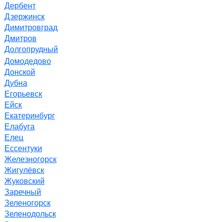
Дербент
Дзержинск
Димитровград
Дмитров
Долгопрудный
Домодедово
Донской
Дубна
Егорьевск
Ейск
Екатеринбург
Елабуга
Елец
Ессентуки
Железногорск
Жигулёвск
Жуковский
Заречный
Зеленогорск
Зеленодольск