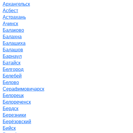
Архангельск
Асбест
Астрахань
Ачинск
Балаково
Балахна
Балашиха
Балашов
Барнаул
Батайск
Белгород
Белебей
Белово
Серафимовичарск
Белорецк
Белореченск
Бердск
Березники
Берёзовский
Бийск