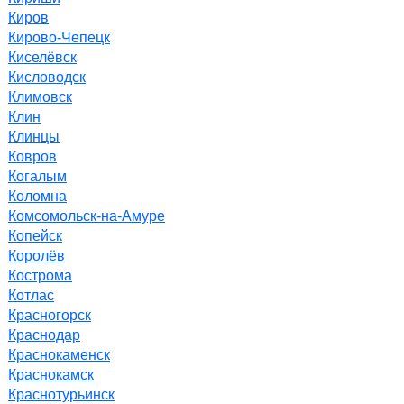
Киров
Кирово-Чепецк
Киселёвск
Кисловодск
Климовск
Клин
Клинцы
Ковров
Когалым
Коломна
Комсомольск-на-Амуре
Копейск
Королёв
Кострома
Котлас
Красногорск
Краснодар
Краснокаменск
Краснокамск
Краснотурьинск