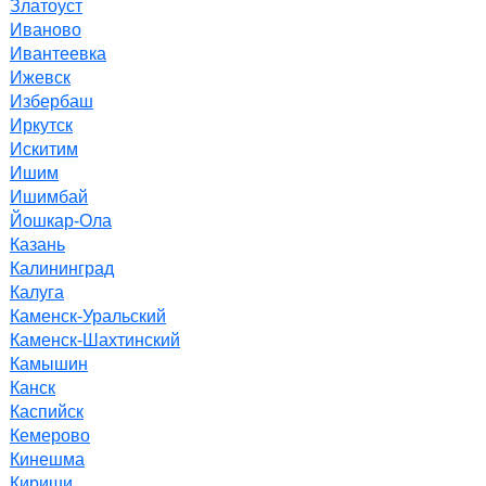
Златоуст
Иваново
Ивантеевка
Ижевск
Избербаш
Иркутск
Искитим
Ишим
Ишимбай
Йошкар-Ола
Казань
Калининград
Калуга
Каменск-Уральский
Каменск-Шахтинский
Камышин
Канск
Каспийск
Кемерово
Кинешма
Кириши