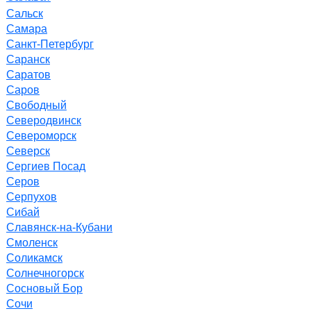
Сальск
Самара
Санкт-Петербург
Саранск
Саратов
Саров
Свободный
Северодвинск
Североморск
Северск
Сергиев Посад
Серов
Серпухов
Сибай
Славянск-на-Кубани
Смоленск
Соликамск
Солнечногорск
Сосновый Бор
Сочи