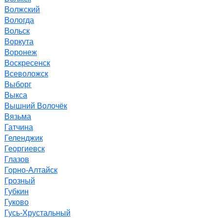
Волжский
Вологда
Вольск
Воркута
Воронеж
Воскресенск
Всеволожск
Выборг
Выкса
Вышний Волочёк
Вязьма
Гатчина
Геленджик
Георгиевск
Глазов
Горно-Алтайск
Грозный
Губкин
Гуково
Гусь-Хрустальный