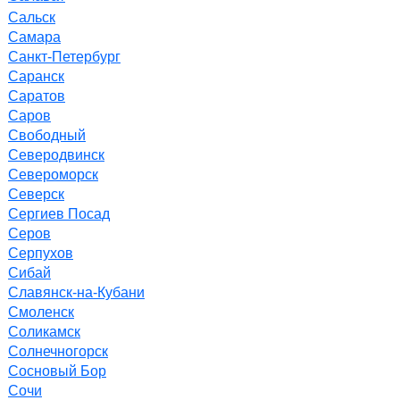
Сальск
Самара
Санкт-Петербург
Саранск
Саратов
Саров
Свободный
Северодвинск
Североморск
Северск
Сергиев Посад
Серов
Серпухов
Сибай
Славянск-на-Кубани
Смоленск
Соликамск
Солнечногорск
Сосновый Бор
Сочи