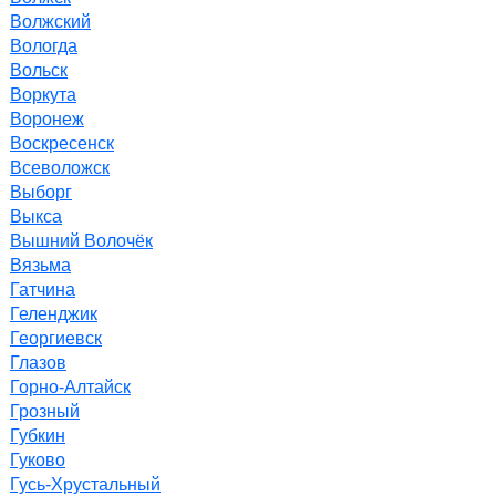
Волжский
Вологда
Вольск
Воркута
Воронеж
Воскресенск
Всеволожск
Выборг
Выкса
Вышний Волочёк
Вязьма
Гатчина
Геленджик
Георгиевск
Глазов
Горно-Алтайск
Грозный
Губкин
Гуково
Гусь-Хрустальный