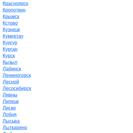
Красноярск
Кропоткин
Крымск
Кстово
Кузнецк
Кумертау
Кунгур
Курган
Курск
Кызыл
Лабинск
Лениногорск
Лесной
Лесосибирск
Ливны
Липецк
Лиски
Лобня
Лысьва
Лыткарино