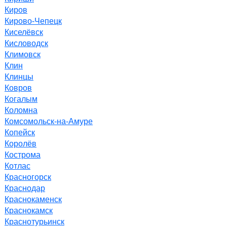
Киров
Кирово-Чепецк
Киселёвск
Кисловодск
Климовск
Клин
Клинцы
Ковров
Когалым
Коломна
Комсомольск-на-Амуре
Копейск
Королёв
Кострома
Котлас
Красногорск
Краснодар
Краснокаменск
Краснокамск
Краснотурьинск