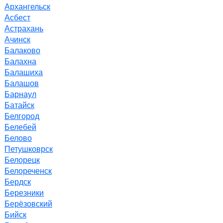
Архангельск
Асбест
Астрахань
Ачинск
Балаково
Балахна
Балашиха
Балашов
Барнаул
Батайск
Белгород
Белебей
Белово
Петушковрск
Белорецк
Белореченск
Бердск
Березники
Берёзовский
Бийск