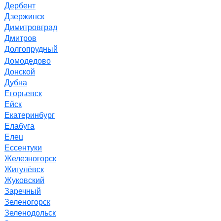
Дербент
Дзержинск
Димитровград
Дмитров
Долгопрудный
Домодедово
Донской
Дубна
Егорьевск
Ейск
Екатеринбург
Елабуга
Елец
Ессентуки
Железногорск
Жигулёвск
Жуковский
Заречный
Зеленогорск
Зеленодольск