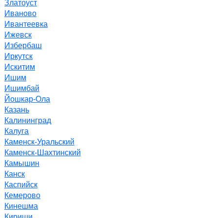
Златоуст
Иваново
Ивантеевка
Ижевск
Избербаш
Иркутск
Искитим
Ишим
Ишимбай
Йошкар-Ола
Казань
Калининград
Калуга
Каменск-Уральский
Каменск-Шахтинский
Камышин
Канск
Каспийск
Кемерово
Кинешма
Кириши