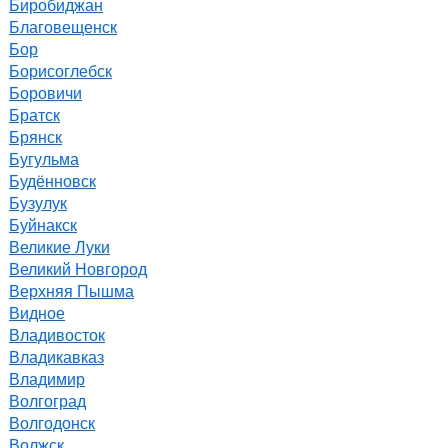
Биробиджан
Благовещенск
Бор
Борисоглебск
Боровичи
Братск
Брянск
Бугульма
Будённовск
Бузулук
Буйнакск
Великие Луки
Великий Новгород
Верхняя Пышма
Видное
Владивосток
Владикавказ
Владимир
Волгоград
Волгодонск
Волжск