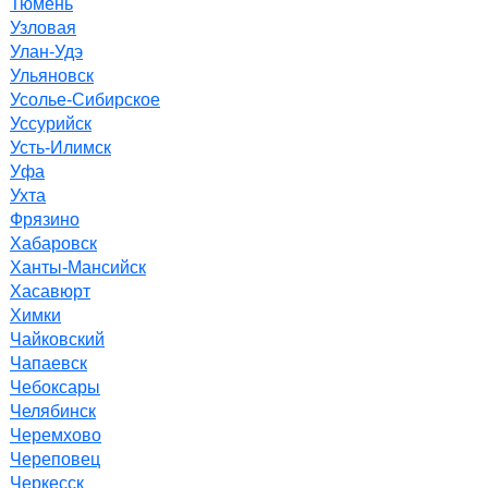
Тюмень
Узловая
Улан-Удэ
Ульяновск
Усолье-Сибирское
Уссурийск
Усть-Илимск
Уфа
Ухта
Фрязино
Хабаровск
Ханты-Мансийск
Хасавюрт
Химки
Чайковский
Чапаевск
Чебоксары
Челябинск
Черемхово
Череповец
Черкесск