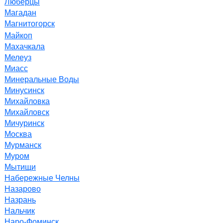
Люберцы
Магадан
Магнитогорск
Майкоп
Махачкала
Мелеуз
Миасс
Минеральные Воды
Минусинск
Михайловка
Михайловск
Мичуринск
Москва
Мурманск
Муром
Мытищи
Набережные Челны
Назарово
Назрань
Нальчик
Наро-Фоминск