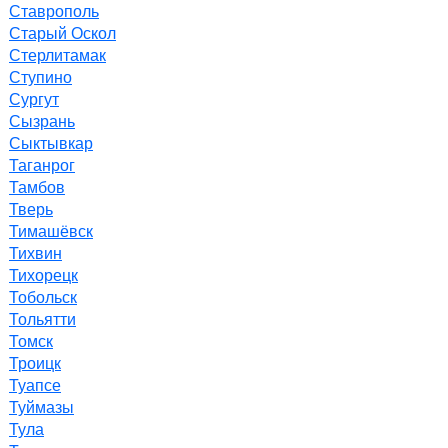
Ставрополь
Старый Оскол
Стерлитамак
Ступино
Сургут
Сызрань
Сыктывкар
Таганрог
Тамбов
Тверь
Тимашёвск
Тихвин
Тихорецк
Тобольск
Тольятти
Томск
Троицк
Туапсе
Туймазы
Тула