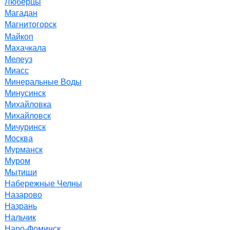
Люберцы
Магадан
Магнитогорск
Майкоп
Махачкала
Мелеуз
Миасс
Минеральные Воды
Минусинск
Михайловка
Михайловск
Мичуринск
Москва
Мурманск
Муром
Мытищи
Набережные Челны
Назарово
Назрань
Нальчик
Наро-Фоминск