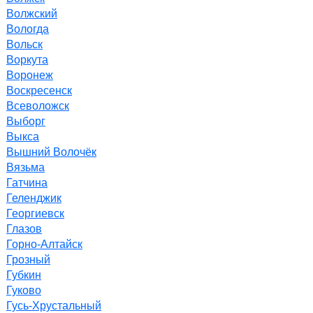
Волжский
Вологда
Вольск
Воркута
Воронеж
Воскресенск
Всеволожск
Выборг
Выкса
Вышний Волочёк
Вязьма
Гатчина
Геленджик
Георгиевск
Глазов
Горно-Алтайск
Грозный
Губкин
Гуково
Гусь-Хрустальный