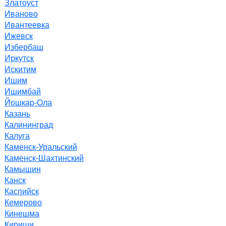
Златоуст
Иваново
Ивантеевка
Ижевск
Избербаш
Иркутск
Искитим
Ишим
Ишимбай
Йошкар-Ола
Казань
Калининград
Калуга
Каменск-Уральский
Каменск-Шахтинский
Камышин
Канск
Каспийск
Кемерово
Кинешма
Кириши