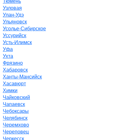
Тюмень
Узловая
Улан-Удэ
Ульяновск
Усолье-Сибирское
Уссурийск
Усть-Илимск
Уфа
Ухта
Фрязино
Хабаровск
Ханты-Мансийск
Хасавюрт
Химки
Чайковский
Чапаевск
Чебоксары
Челябинск
Черемхово
Череповец
Черкесск