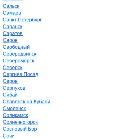
Сальск
Самара
Санкт-Петербург
Саранск
Саратов
Саров
Свободный
Северодвинск
Североморск
Северск
Сергиев Посад
Серов
Серпухов
Сибай
Славянск-на-Кубани
Смоленск
Соликамск
Солнечногорск
Сосновый Бор
Сочи