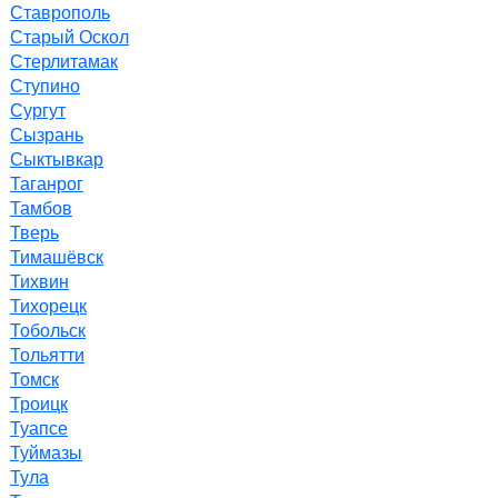
Ставрополь
Старый Оскол
Стерлитамак
Ступино
Сургут
Сызрань
Сыктывкар
Таганрог
Тамбов
Тверь
Тимашёвск
Тихвин
Тихорецк
Тобольск
Тольятти
Томск
Троицк
Туапсе
Туймазы
Тула