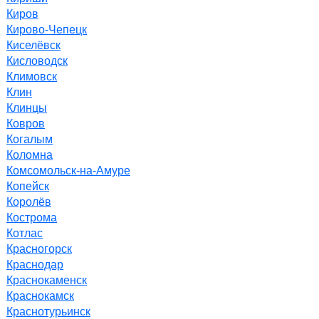
Киров
Кирово-Чепецк
Киселёвск
Кисловодск
Климовск
Клин
Клинцы
Ковров
Когалым
Коломна
Комсомольск-на-Амуре
Копейск
Королёв
Кострома
Котлас
Красногорск
Краснодар
Краснокаменск
Краснокамск
Краснотурьинск