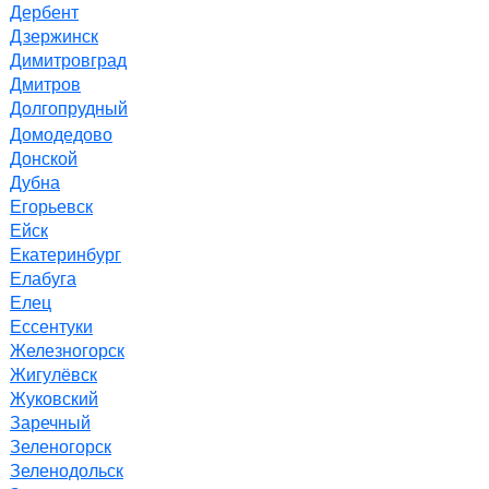
Дербент
Дзержинск
Димитровград
Дмитров
Долгопрудный
Домодедово
Донской
Дубна
Егорьевск
Ейск
Екатеринбург
Елабуга
Елец
Ессентуки
Железногорск
Жигулёвск
Жуковский
Заречный
Зеленогорск
Зеленодольск