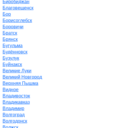
Биробиджан
Благовещенск
Бор
Борисоглебск
Боровичи
Братск
Брянск
Бугульма
Будённовск
Бузулук
Буйнакск
Великие Луки
Великий Новгород
Верхняя Пышма
Видное
Владивосток
Владикавказ
Владимир
Волгоград
Волгодонск
Волжск