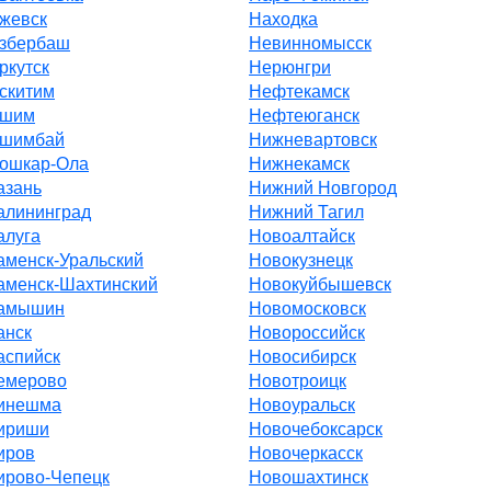
жевск
Находка
збербаш
Невинномысск
ркутск
Нерюнгри
скитим
Нефтекамск
шим
Нефтеюганск
шимбай
Нижневартовск
ошкар-Ола
Нижнекамск
азань
Нижний Новгород
алининград
Нижний Тагил
алуга
Новоалтайск
аменск-Уральский
Новокузнецк
аменск-Шахтинский
Новокуйбышевск
амышин
Новомосковск
анск
Новороссийск
аспийск
Новосибирск
емерово
Новотроицк
инешма
Новоуральск
ириши
Новочебоксарск
иров
Новочеркасск
ирово-Чепецк
Новошахтинск