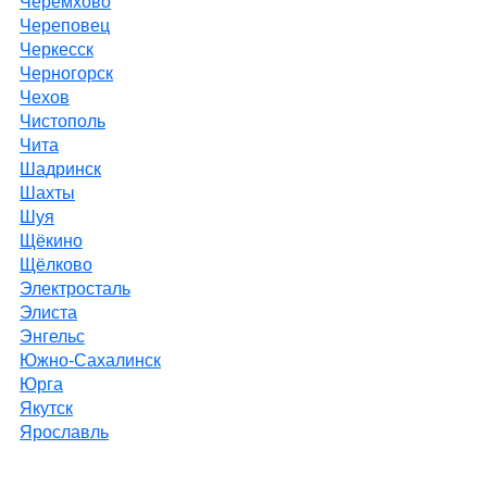
Черемхово
Череповец
Черкесск
Черногорск
Чехов
Чистополь
Чита
Шадринск
Шахты
Шуя
Щёкино
Щёлково
Электросталь
Элиста
Энгельс
Южно-Сахалинск
Юрга
Якутск
Ярославль