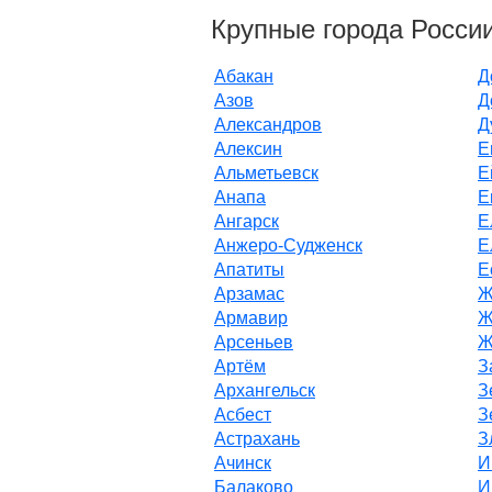
Крупные города России
Абакан
Д
Азов
Д
Александров
Д
Алексин
Е
Альметьевск
Е
Анапа
Е
Ангарск
Е
Анжеро-Судженск
Е
Апатиты
Е
Арзамас
Ж
Армавир
Ж
Арсеньев
Ж
Артём
З
Архангельск
З
Асбест
З
Астрахань
З
Ачинск
И
Балаково
И