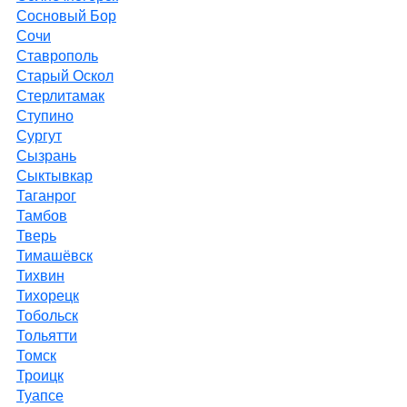
Сосновый Бор
Сочи
Ставрополь
Старый Оскол
Стерлитамак
Ступино
Сургут
Сызрань
Сыктывкар
Таганрог
Тамбов
Тверь
Тимашёвск
Тихвин
Тихорецк
Тобольск
Тольятти
Томск
Троицк
Туапсе