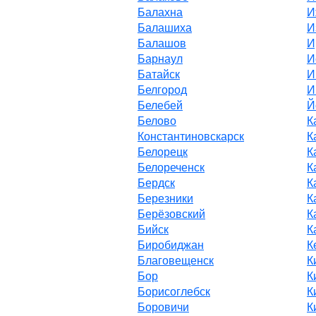
Балахна
И
Балашиха
И
Балашов
И
Барнаул
И
Батайск
И
Белгород
И
Белебей
Й
Белово
К
Константиновскарск
К
Белорецк
К
Белореченск
К
Бердск
К
Березники
К
Берёзовский
К
Бийск
К
Биробиджан
К
Благовещенск
К
Бор
К
Борисоглебск
К
Боровичи
К