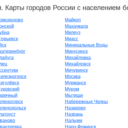
. Карты городов России с населением б
омодедово
Майкоп
онской
Махачкала
убна
Мелеуз
горьевск
Миасс
йск
Минеральные Воды
катеринбург
Минусинск
лабуга
Михайловка
лец
Михайловск
ссентуки
Мичуринск
елезногорск
Москва
игулёвск
Мурманск
уковский
Муром
аречный
Мытищи
еленогорск
Набережные Челны
еленодольск
Назарово
латоуст
Назрань
ваново
Нальчик
вантеевка
Наро-Фоминск