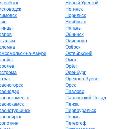
иселёвск
Новый Уренгой
исловодск
Ногинск
лимовск
Норильск
лин
Ноябрьск
линцы
Нягань
овров
Обнинск
огалым
Одинцово
оломна
Озёрск
омсомольск-на-Амуре
Октябрьский
опейск
Омск
оролёв
Орёл
острома
Оренбург
отлас
Орехово-Зуево
расногорск
Орск
раснодар
Павлово
раснокаменск
Павловский Посад
раснокамск
Пенза
раснотурьинск
Первоуральск
расноярск
Пермь
ропоткин
Петергоф