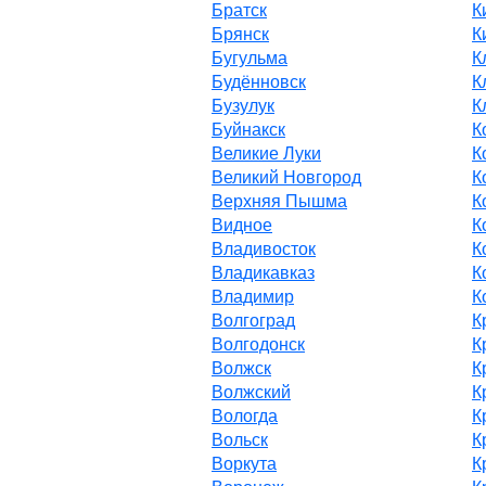
Братск
К
Брянск
К
Бугульма
К
Будённовск
К
Бузулук
К
Буйнакск
К
Великие Луки
К
Великий Новгород
К
Верхняя Пышма
К
Видное
К
Владивосток
К
Владикавказ
К
Владимир
К
Волгоград
К
Волгодонск
К
Волжск
К
Волжский
К
Вологда
К
Вольск
К
Воркута
К