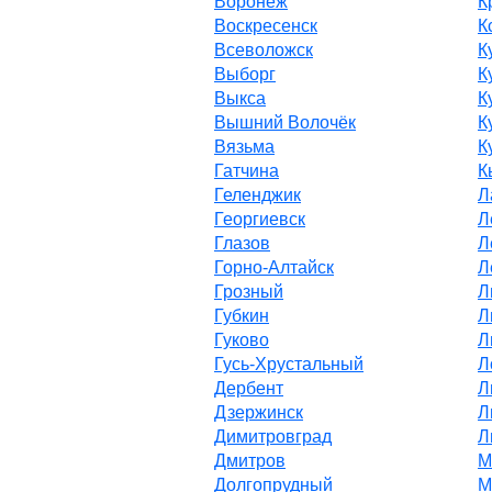
Воронеж
К
Воскресенск
К
Всеволожск
К
Выборг
К
Выкса
К
Вышний Волочёк
К
Вязьма
К
Гатчина
К
Геленджик
Л
Георгиевск
Л
Глазов
Л
Горно-Алтайск
Л
Грозный
Л
Губкин
Л
Гуково
Л
Гусь-Хрустальный
Л
Дербент
Л
Дзержинск
Л
Димитровград
Л
Дмитров
М
Долгопрудный
М