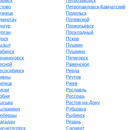
рымск
Петрозаводск
стово
Петропавловск-Камчатский
узнецк
Подольск
умертау
Полевской
унгур
Прокопьевск
урган
Прохладный
урск
Псков
ызыл
Пушкин
абинск
Пушкино
ениногорск
Пятигорск
есной
Раменское
есосибирск
Ревда
ивны
Реутов
ипецк
Ржев
иски
Рославль
обня
Россошь
ысьва
Ростов-на-Дону
ыткарино
Рубцовск
юберцы
Рыбинск
агадан
Рязань
агнитогорск
Салават