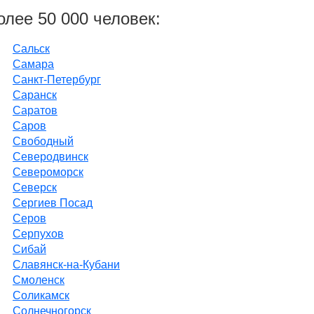
олее 50 000 человек:
Сальск
Самара
Санкт-Петербург
Саранск
Саратов
Саров
Свободный
Северодвинск
Североморск
Северск
Сергиев Посад
Серов
Серпухов
Сибай
Славянск-на-Кубани
Смоленск
Соликамск
Солнечногорск