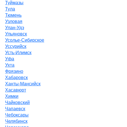
Туймазы
Тула
Тюмень
Узловая
Улан-Удэ
Ульяновск
Усолье-Сибирское
Уссурийск
Усть-Илимск
Уфа
Ухта
Фрязино
Хабаровск
Ханты-Мансийск
Хасавюрт
Химки
Чайковский
Чапаевск
Чебоксары
Челябинск