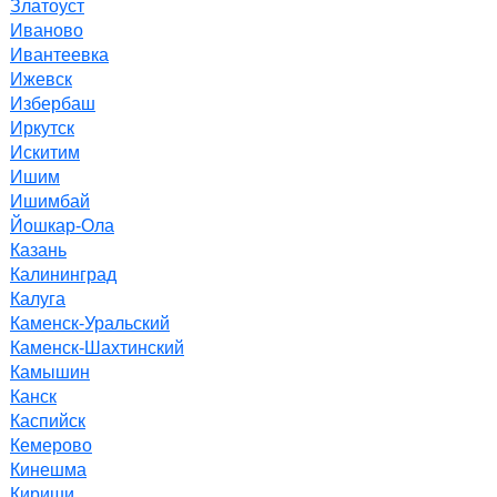
Златоуст
Иваново
Ивантеевка
Ижевск
Избербаш
Иркутск
Искитим
Ишим
Ишимбай
Йошкар-Ола
Казань
Калининград
Калуга
Каменск-Уральский
Каменск-Шахтинский
Камышин
Канск
Каспийск
Кемерово
Кинешма
Кириши