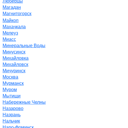
Люберцы
Магадан
Магнитогорск
Майкоп
Махачкала
Мелеуз
Миасс
Минеральные Воды
Минусинск
Михайловка
Михайловск
Мичуринск
Москва
Мурманск
Муром
Мытищи
Набережные Челны
Назарово
Назрань
Нальчик
Наро-Фоминск