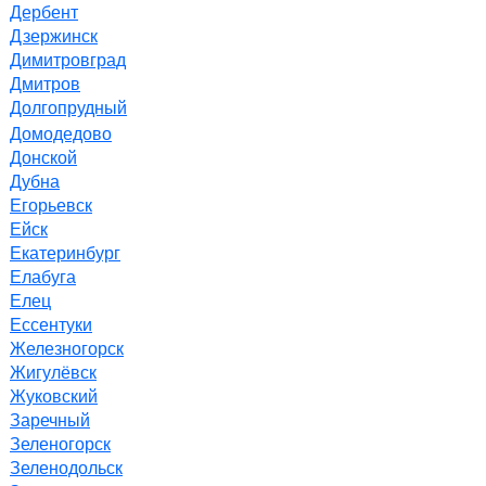
Дербент
Дзержинск
Димитровград
Дмитров
Долгопрудный
Домодедово
Донской
Дубна
Егорьевск
Ейск
Екатеринбург
Елабуга
Елец
Ессентуки
Железногорск
Жигулёвск
Жуковский
Заречный
Зеленогорск
Зеленодольск