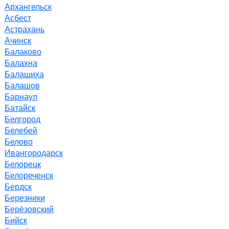
Архангельск
Асбест
Астрахань
Ачинск
Балаково
Балахна
Балашиха
Балашов
Барнаул
Батайск
Белгород
Белебей
Белово
Ивангородарск
Белорецк
Белореченск
Бердск
Березники
Берёзовский
Бийск