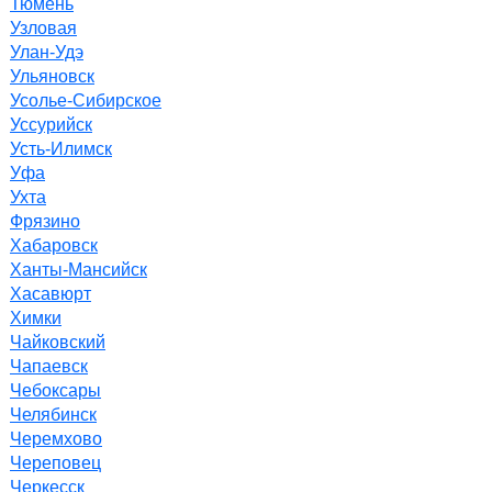
Тюмень
Узловая
Улан-Удэ
Ульяновск
Усолье-Сибирское
Уссурийск
Усть-Илимск
Уфа
Ухта
Фрязино
Хабаровск
Ханты-Мансийск
Хасавюрт
Химки
Чайковский
Чапаевск
Чебоксары
Челябинск
Черемхово
Череповец
Черкесск