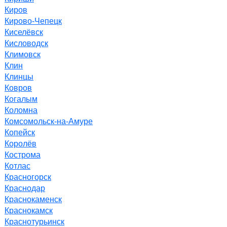
Киров
Кирово-Чепецк
Киселёвск
Кисловодск
Климовск
Клин
Клинцы
Ковров
Когалым
Коломна
Комсомольск-на-Амуре
Копейск
Королёв
Кострома
Котлас
Красногорск
Краснодар
Краснокаменск
Краснокамск
Краснотурьинск