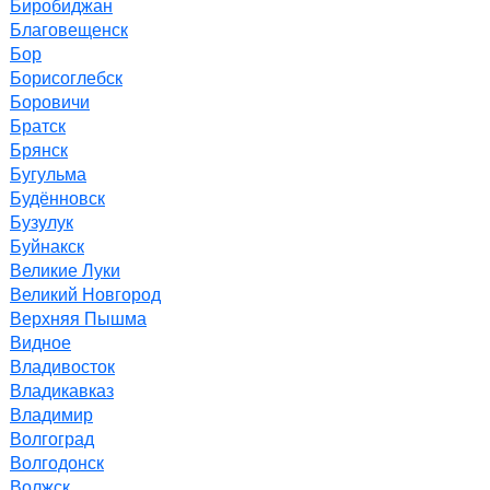
Биробиджан
Благовещенск
Бор
Борисоглебск
Боровичи
Братск
Брянск
Бугульма
Будённовск
Бузулук
Буйнакск
Великие Луки
Великий Новгород
Верхняя Пышма
Видное
Владивосток
Владикавказ
Владимир
Волгоград
Волгодонск
Волжск