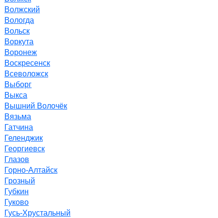
Волжский
Вологда
Вольск
Воркута
Воронеж
Воскресенск
Всеволожск
Выборг
Выкса
Вышний Волочёк
Вязьма
Гатчина
Геленджик
Георгиевск
Глазов
Горно-Алтайск
Грозный
Губкин
Гуково
Гусь-Хрустальный