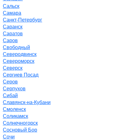
Сальск
Самара
Санкт-Петербург
Саранск
Саратов
Саров
Свободный
Северодвинск
Североморск
Северск
Сергиев Посад
Серов
Серпухов
Сибай
Славянск-на-Кубани
Смоленск
Соликамск
Солнечногорск
Сосновый Бор
Сочи