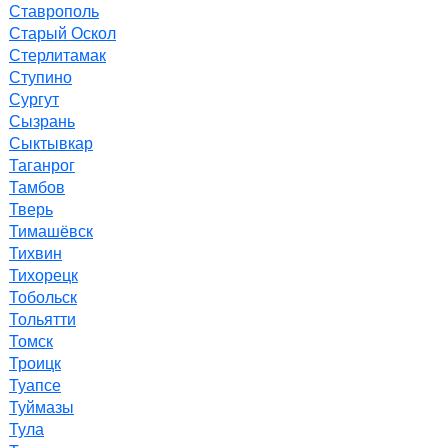
Ставрополь
Старый Оскол
Стерлитамак
Ступино
Сургут
Сызрань
Сыктывкар
Таганрог
Тамбов
Тверь
Тимашёвск
Тихвин
Тихорецк
Тобольск
Тольятти
Томск
Троицк
Туапсе
Туймазы
Тула