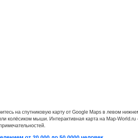
читесь на спутниковую карту от Google Maps в левом нижне
 или колёсиком мыши. Интерактивная карта на Map-World.ru
опримечательностей.
елением от 20 000 до 50 0000 человек