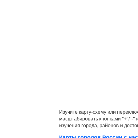
Изучите карту-схему или переклю
масштабировать кнопками "+"/"-"
изучения города, районов и дост
Карты городов России с нас